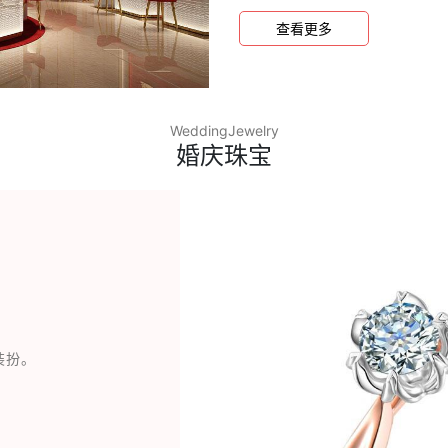
宝消费者满意门店”等荣誉称
查看更多
WeddingJewelry
婚庆珠宝
装扮。