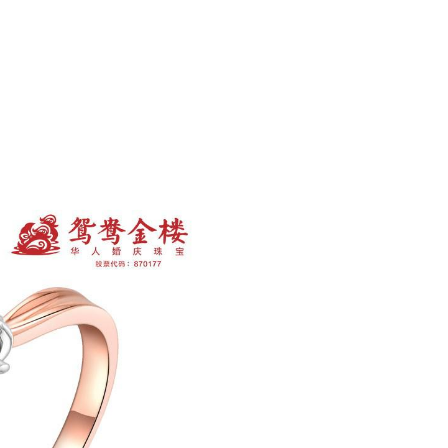
号。
Next