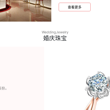
宝消费者满意门店”等荣誉称
查看更多
WeddingJewelry
婚庆珠宝
装扮。