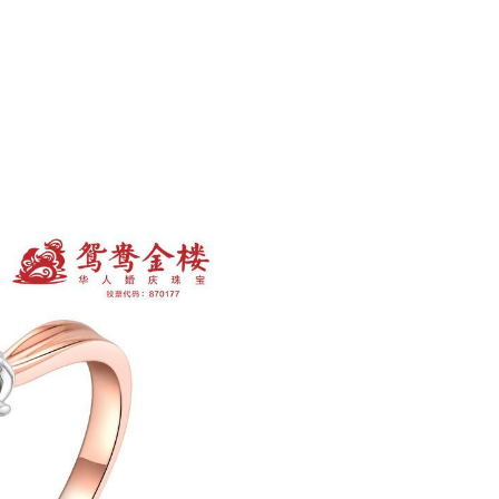
号。
Next