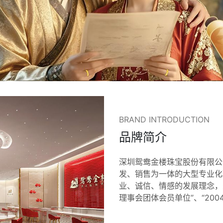
BRAND INTRODUCTION
品牌简介
深圳鸳鸯金楼珠宝股份有限公司
发、销售为一体的大型专业化
业、诚信、情感的发展理念，
理事会团体会员单位”、“200
贡献奖”、“中国改革开放40
五大—优秀潜力品牌奖”、“2