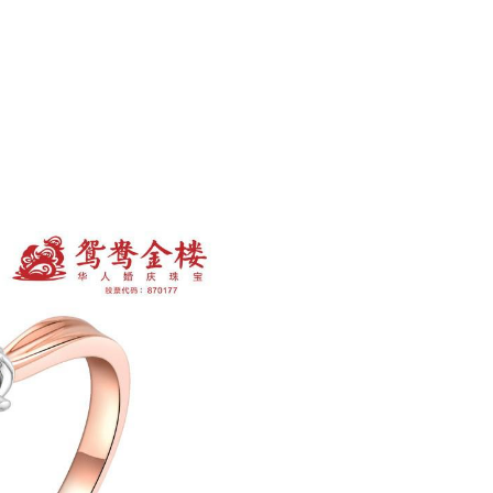
号。
Next