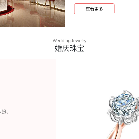
宝消费者满意门店”等荣誉称
查看更多
WeddingJewelry
婚庆珠宝
装扮。