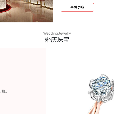
宝消费者满意门店”等荣誉称
查看更多
WeddingJewelry
婚庆珠宝
装扮。