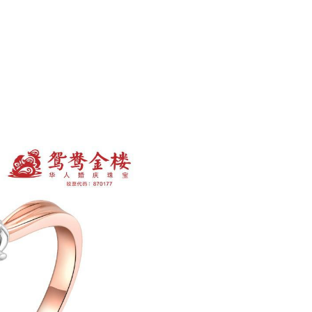
号。
Next